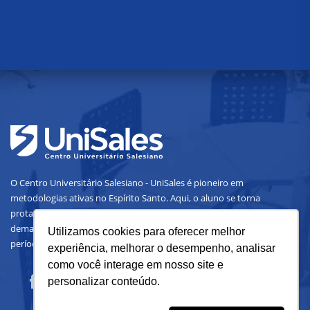
O Centro Universitário Salesiano - UniSales é pioneiro em
metodologias ativas no Espírito Santo. Aqui, o aluno se torna
protagonista do conhecimento e constrói um amplo portfólio com
demandas reais do mercado. É aprendizado prático desde o primeiro
Utilizamos cookies para oferecer melhor
período.
experiência, melhorar o desempenho, analisar
como você interage em nosso site e
personalizar conteúdo.